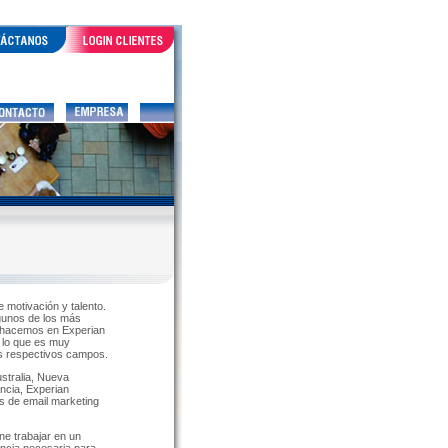
e motivación y talento.
gunos de los más
e hacemos en Experian
 lo que es muy
us respectivos campos.
stralia, Nueva
ncia, Experian
s de email marketing
e trabajar en un