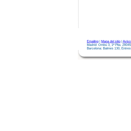
Emailing
|
Mapa del sitio
|
Aviso
Madrid: Ombú 3, 1ª Plta. 28045
Barcelona: Balmes 130, Entres