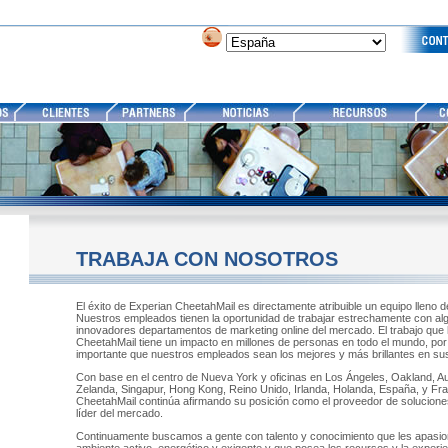
TRABAJA CON NOSOTROS
El éxito de Experian CheetahMail es directamente atribuible un equipo lleno d
Nuestros empleados tienen la oportunidad de trabajar estrechamente con al
innovadores departamentos de marketing online del mercado. El trabajo qu
CheetahMail tiene un impacto en millones de personas en todo el mundo, por
importante que nuestros empleados sean los mejores y más brillantes en s
Con base en el centro de Nueva York y oficinas en Los Ángeles, Oakland, Au
Zelanda, Singapur, Hong Kong, Reino Unido, Irlanda, Holanda, España, y Fra
CheetahMail continúa afirmando su posición como el proveedor de solucione
líder del mercado.
Continuamente buscamos a gente con talento y conocimiento que les apasion