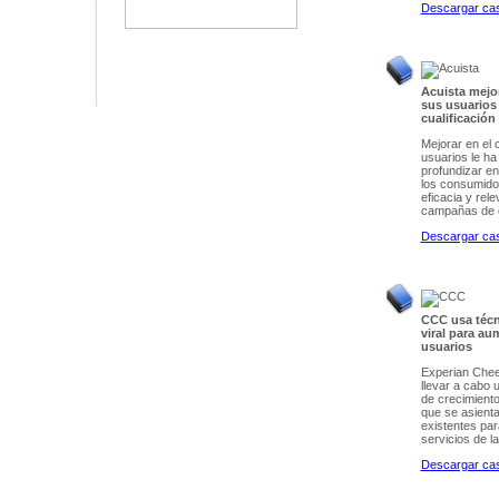
Descargar cas
Acuista mejo
sus usuarios
cualificación
Mejorar en el 
usuarios le ha
profundizar en 
los consumido
eficacia y rel
campañas de e
Descargar cas
CCC usa técn
viral para au
usuarios
Experian Chee
llevar a cabo 
de crecimiento
que se asienta
existentes pa
servicios de l
Descargar cas