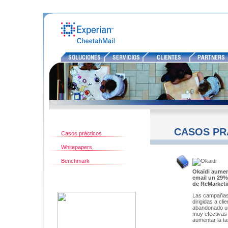
RECURSOS
CASOS PR
Casos prácticos
Whitepapers
Benchmark
Okaïdi aumen
email un 29%
de ReMarketi
Las campañas
dirigidas a cli
abandonado un
muy efectivas 
aumentar la t